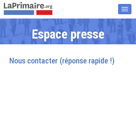
Chan
la
navig
Espace presse
Nous contacter (réponse rapide !)