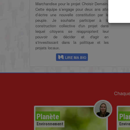
Marchandise pour le projet Choisir Demain.
Cette équipe s’engage pour deux ans afin
d’écrire une nouvelle constitution par le
peuple. Je souhaite participer à la
construction collective d'un projet dans
lequel citoyens se réapproprient leur
pouvoir de décider et d'agir en
s'investissant dans la politique et les
projets locaux.
LIRE MA BIO
Chaque 
Planète
Pla
Environnement
Envir