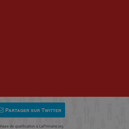
Partager sur Twitter
phase de qualification à LaPrimaire.org