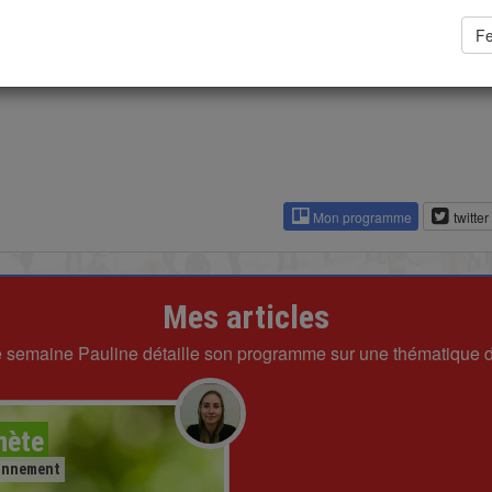
F
Mon programme
twitter
Mes articles
semaine Pauline détaille son programme sur une thématique 
nète
onnement