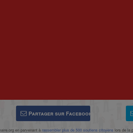
Partager sur Facebook
imaire.org en parvenant à
rassembler plus de 500 soutiens citoyens
lors de la 