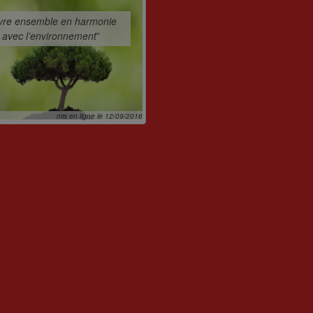
vre ensemble en harmonie
avec l’environnement
”
mis en ligne le 12/09/2016