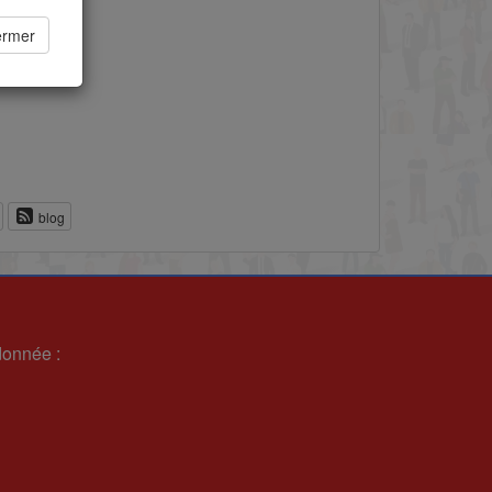
ermer
blog
donnée :