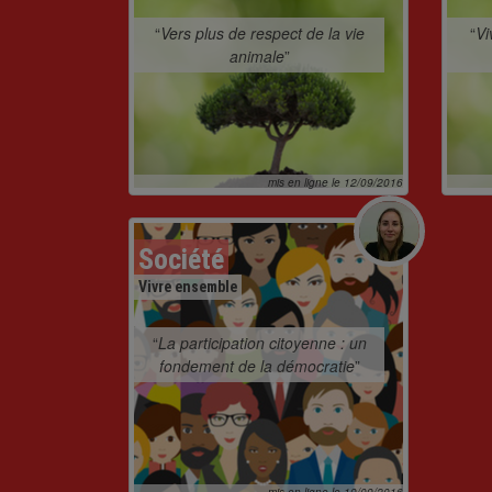
“
Vers plus de respect de la vie
“
Vi
animale
”
mis en ligne le 12/09/2016
Société
Vivre ensemble
“
La participation citoyenne : un
fondement de la démocratie
”
mis en ligne le 19/09/2016