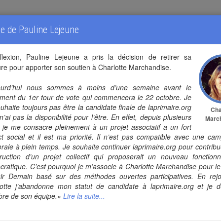
LA
 de Pauline Lejeune
flexion, Pauline Lejeune a pris la décision de retirer sa
Pauline
Lej
re pour apporter son soutien à Charlotte Marchandise.
ourd’hui nous sommes à moins d’une semaine avant le
ment du 1er tour de vote qui commencera le 22 octobre. Je
e véritable démocratie basée sur l’épa
uhaite toujours pas être la candidate finale de laprimaire.org
Cha
 n’ai pas la disponibilité pour l’être. En effet, depuis plusieurs
respect de l’environnement pour l
Marc
 je me consacre pleinement à un projet associatif a un fort
t social et il est ma priorité. Il n’est pas compatible avec une ca
orale à plein temps. Je souhaite continuer laprimaire.org pour contribu
ruction d’un projet collectif qui proposerait un nouveau fonction
Priorité
Priorité
1
2
ratique. C’est pourquoi je m’associe à Charlotte Marchandise pour le
ir Demain basé sur des méthodes ouvertes participatives. En rejo
otte j’abandonne mon statut de candidate à laprimaire.org et je d
“
La population au cœur des
“
L’autonomie alimentaire 
re de son équipe.»
Lire la suite...
cisions et de l'action locale
”
énergétique des territoir